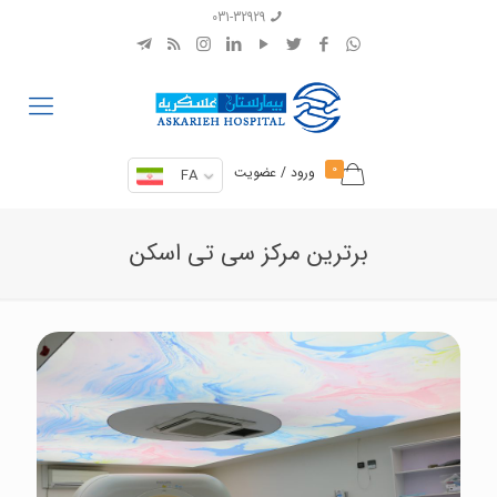
031-32929
0
ورود / عضویت
FA
برترین مرکز سی تی اسکن