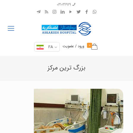
031-32929
0
ورود / عضویت
FA
بزرگ ترین مرکز