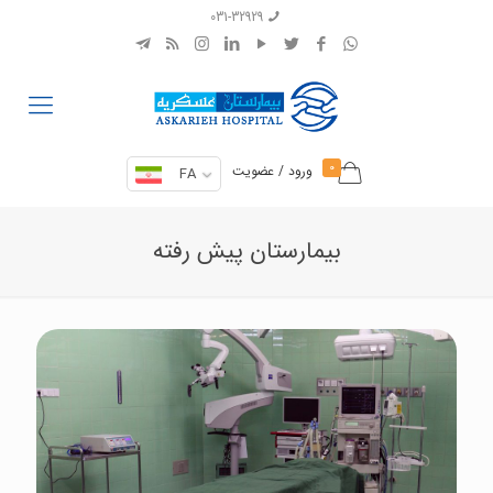
031-32929
0
ورود / عضویت
FA
بیمارستان پیش رفته