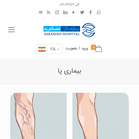
031-32929
0
ورود / عضویت
FA
بیماری پا