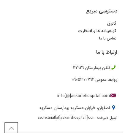
دسترسی سریع
گالری
گواهینامه ها و افتخارات
تماس با ما
ارتباط با ما
تلفن بیمارستان
32929
روابط عمومی
09051402792
info[@]askariehospital.com
اصفهان، خیابان عسکریه بیمارستان عسکریه
ایمیل دبیرخانه secretariat[at]askariehospital[.]com