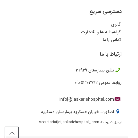
دسترسی سریع
گالری
گواهینامه ها و افتخارات
تماس با ما
ارتباط با ما
تلفن بیمارستان
32929
روابط عمومی
09051402792
info[@]askariehospital.com
اصفهان، خیابان عسکریه بیمارستان عسکریه
ایمیل دبیرخانه secretariat[at]askariehospital[.]com