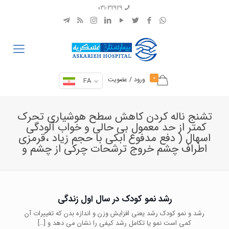
031-32929
0
ورود / عضویت
FA
تشنج ناله كردن كاهش سطح هوشياري تحرك
كمتر از حد معمول بي حالي و خواب آلودگي
اسهال ( دفع مدفوع ابكي با حجم زياد ،قرمزي
اطراف چشم خروج ترشحات چركي از چشم و
رشد نمو کودک در سال اول زندگی
رشد و نمو کودک رشد یعنی افزایش وزن و اندازه بدن که تغییرات آن
کمی است نمو یا تکامل رشد کیفی را نشان می دهد و
[…]