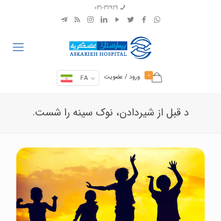
031-32929
0
ورود / عضویت
FA
د قبل از شیردادن، نوک سینه را شست.