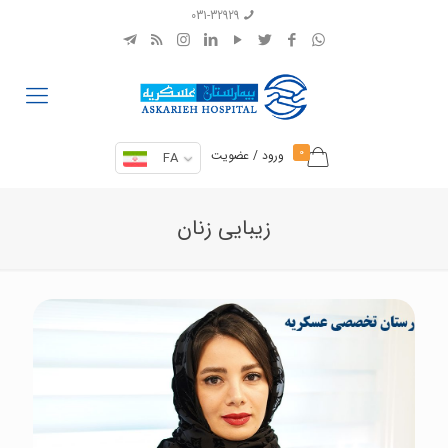
031-32929
0
ورود / عضویت
FA
زیبایی زنان