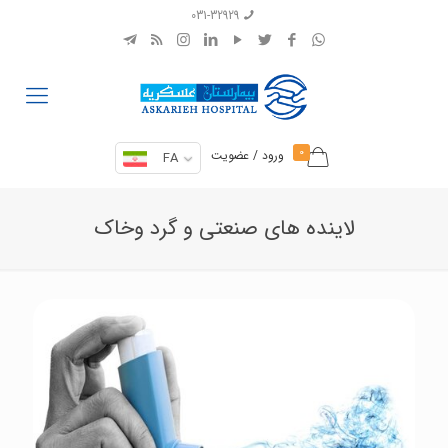
031-32929
0
ورود / عضویت
FA
لاینده های صنعتی و گرد وخاک