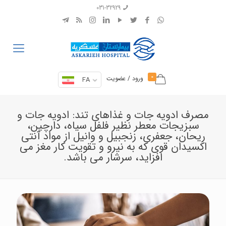
031-32929
0
ورود / عضویت
FA
مصرف ادویه جات و غذاهای تند: ادویه جات و
سبزیجات معطر نظیر فلفل سیاه، دارچین،
ریحان، جعفری، زنجبیل و وانیل از مواد آنتی
اکسیدان قوی که به نیرو و تقویت کار مغز می
افزاید، سرشار می باشد.