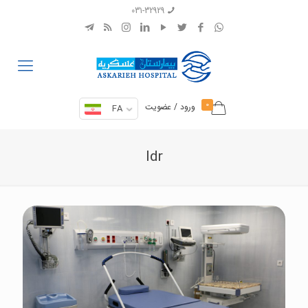
031-32929
0
ورود / عضویت
FA
ldr